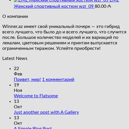
EML
составляла
35.00 ₼.
Женский спортивный костюм wzr_09
80.00
₼
45.00 ₼.
О компании
Winner.az имеет свой уникальный почерк — это гибрид
всего лучшего, что было до и всего лучшего, что случится
после. Большое количество моделей и их вариаций по
лекалам, цветовым решениям и принтам выпускается
ограниченным тиражом. Успейте приобрести!
Latest News
22
Фев
к
Привет, мир!
1 комментарий
записи
19
Привет,
Ноя
Комментариев
мир!
Welcome to Flatsome
к
нет
13
записи
Окт
Welcome
Комментариев
Just another post with A Gallery
to
к
нет
13
Flatsome
записи
Окт
Just
Комментариев
A Simple Blog Post