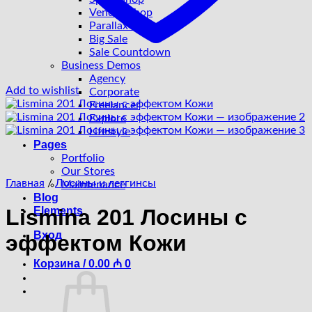
Vendor Shop
Parallax Shop
Big Sale
Sale Countdown
Business Demos
Agency
Add to wishlist
Corporate
Freelancer
Explore
Lifestyle
Pages
Portfolio
Our Stores
Главная
/
Лосины и леггинсы
Maintenance
Blog
Elements
Lismina 201 Лосины с
Вход
эффектом Кожи
Корзина /
0.00
₼
0