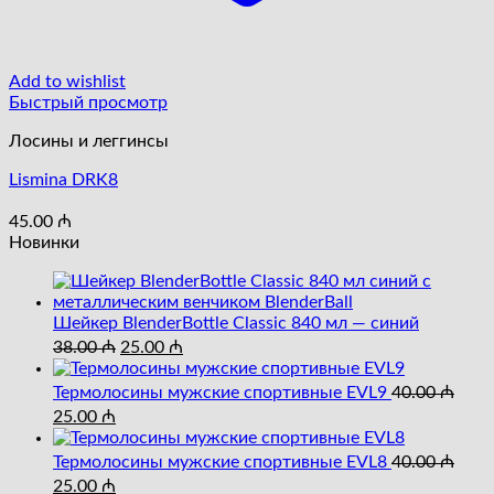
Add to wishlist
Быстрый просмотр
Лосины и леггинсы
Lismina DRK8
45.00
₼
Новинки
Шейкер BlenderBottle Classic 840 мл — синий
Первоначальная
Текущая
38.00
₼
25.00
₼
цена
цена:
составляла
25.00 ₼.
Термолосины мужские спортивные EVL9
40.00
₼
38.00 ₼.
Первоначальная
Текущая
25.00
₼
цена
цена:
составляла
25.00 ₼.
Термолосины мужские спортивные EVL8
40.00
₼
40.00 ₼.
Первоначальная
Текущая
25.00
₼