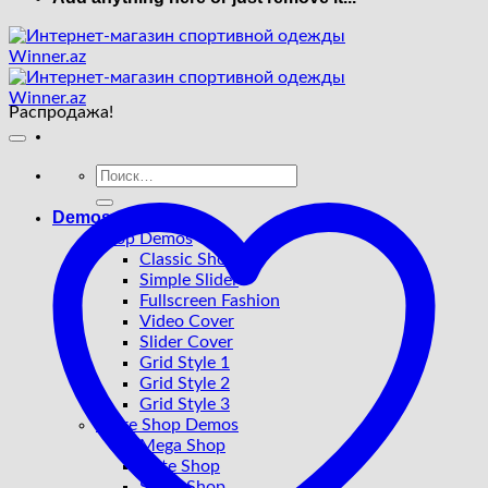
Распродажа!
Искать:
Demos
Shop Demos
Classic Shop
Simple Slider
Fullscreen Fashion
Video Cover
Slider Cover
Grid Style 1
Grid Style 2
Grid Style 3
More Shop Demos
Mega Shop
Cute Shop
Sport Shop