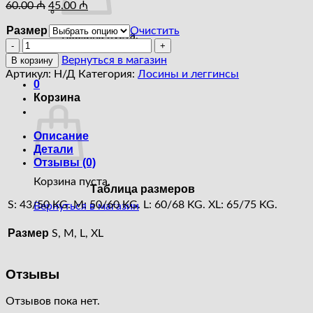
Первоначальная
Текущая
60.00
₼
45.00
₼
цена
цена:
составляла
Размер
Очистить
45.00 ₼.
Корзина пуста.
Количество
60.00 ₼.
товара
Вернуться в магазин
В корзину
Lismina
Артикул:
Н/Д
Категория:
Лосины и леггинсы
201
0
Лосины
Корзина
с
эффектом
Описание
Кожи
Детали
Отзывы (0)
Корзина пуста.
Таблица размеров
S: 43/50 KG.
M: 50/60 KG.
L: 60/68 KG.
XL: 65/75 KG.
Вернуться в магазин
Размер
S, M, L, XL
Отзывы
Отзывов пока нет.