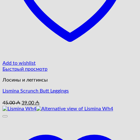
Add to wishlist
Быстрый просмотр
Лосины и леггинсы
Lismina Scrunch Butt Leggings
Первоначальная
Текущая
45.00
₼
39.00
₼
цена
цена:
составляла
39.00 ₼.
45.00 ₼.