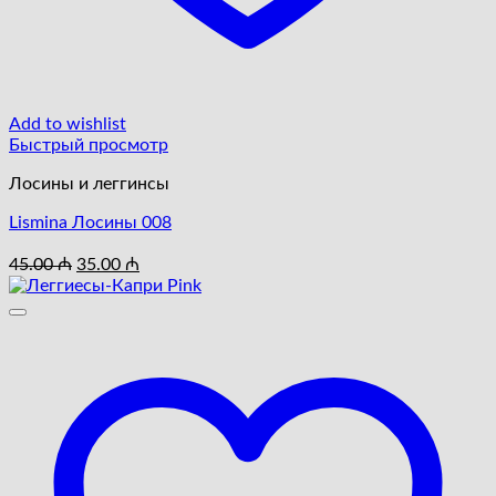
Add to wishlist
Быстрый просмотр
Лосины и леггинсы
Lismina Лосины 008
Первоначальная
Текущая
45.00
₼
35.00
₼
цена
цена:
составляла
35.00 ₼.
45.00 ₼.