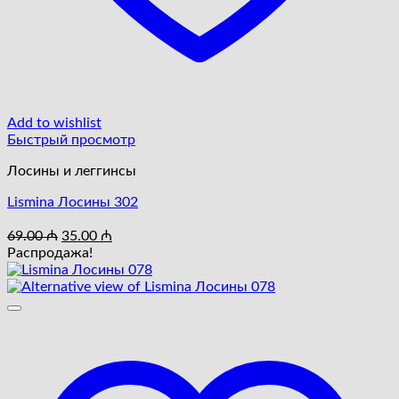
Add to wishlist
Быстрый просмотр
Лосины и леггинсы
Lismina Лосины 302
Первоначальная
Текущая
69.00
₼
35.00
₼
цена
цена:
Распродажа!
составляла
35.00 ₼.
69.00 ₼.