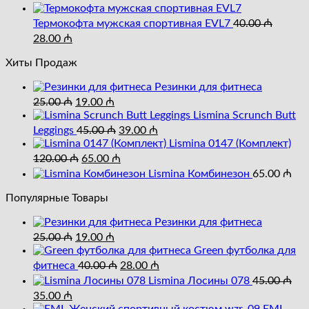
цена
цена:
составляла
25.00 ₼.
Термокофта мужская спортивная EVL7
40.00
₼
40.00 ₼.
Первоначальная
Текущая
28.00
₼
цена
цена:
составляла
Хиты Продаж
28.00 ₼.
40.00 ₼.
Резинки для фитнеса
Первоначальная
Текущая
25.00
₼
19.00
₼
цена
цена:
Lismina Scrunch Butt
составляла
19.00 ₼.
Первоначальная
Текущая
Leggings
45.00
₼
39.00
₼
25.00 ₼.
цена
цена:
Lismina 0147 (Комплект)
составляла
Первоначальная
Текущая
39.00 ₼.
120.00
₼
65.00
₼
цена
45.00 ₼.
цена:
Lismina Комбинезон
65.00
₼
составляла
65.00 ₼.
120.00 ₼.
Популярные Товары
Резинки для фитнеса
Первоначальная
Текущая
25.00
₼
19.00
₼
цена
цена:
Green футболка для
составляла
19.00 ₼.
Первоначальная
Текущая
фитнеса
40.00
₼
28.00
₼
25.00 ₼.
цена
цена:
Lismina Лосины 078
45.00
₼
составляла
28.00 ₼.
Первоначальная
Текущая
35.00
₼
40.00 ₼.
цена
цена: