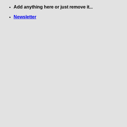
Skip
Add anything here or just remove it...
to
Newsletter
content