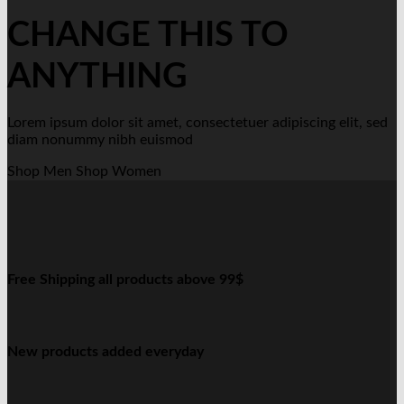
CHANGE THIS TO
ANYTHING
Lorem ipsum dolor sit amet, consectetuer adipiscing elit, sed
diam nonummy nibh euismod
Shop Men
Shop Women
Free Shipping all products above 99$
New products added everyday