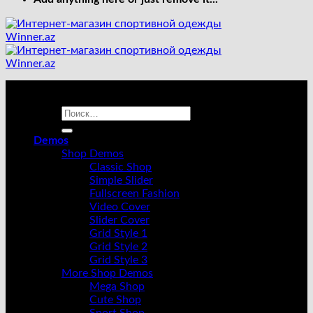
Искать:
Demos
Shop Demos
Classic Shop
Simple Slider
Fullscreen Fashion
Video Cover
Slider Cover
Grid Style 1
Grid Style 2
Grid Style 3
More Shop Demos
Mega Shop
Cute Shop