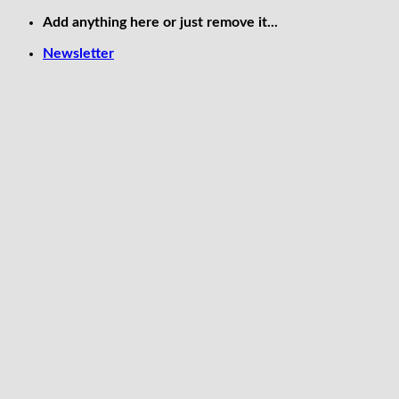
Skip
Add anything here or just remove it...
to
Newsletter
content