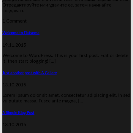
Отредактируйте или удалите ее, затем начинайте
создавать!
1 Comment
Welcome to Flatsome
19.11.2015
Welcome to WordPress. This is your first post. Edit or delete
it, then start blogging! [...]
Just another post with A Gallery
13.10.2015
Lorem ipsum dolor sit amet, consectetur adipiscing elit. In sed
vulputate massa. Fusce ante magna, [...]
A Simple Blog Post
13.10.2015