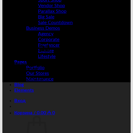
Sport Shop
Vendor Shop
Parallax Shop
Big Sale
Sale Countdown
Business Demos
Agency
Corporate
winner.az
Freelancer
Explore
Lifestyle
Pages
Спортивная одежда аксессуары для тренировок, спорта и
Portfolio
активной жизни
Our Stores
Maintenance
СМОТРЕТЬ КАТАЛОГ
Blog
Elements
Вход
Корзина /
0.00
₼
0