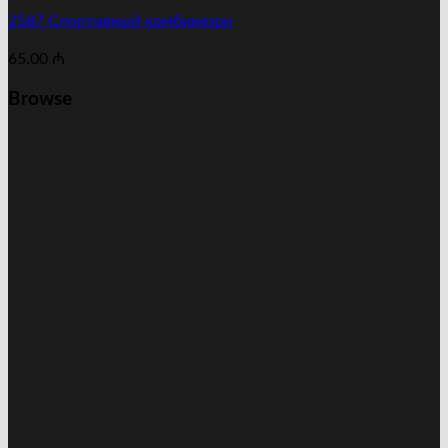
2587 Cпортивный комбинезон
65.00
₼
Browse