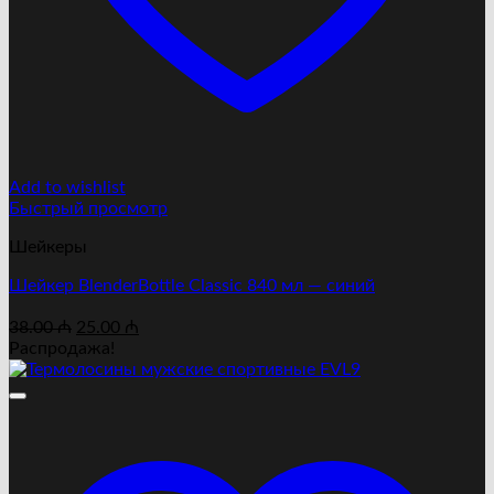
Add to wishlist
Быстрый просмотр
Шейкеры
Шейкер BlenderBottle Classic 840 мл — синий
Первоначальная
Текущая
38.00
₼
25.00
₼
цена
цена:
Распродажа!
составляла
25.00 ₼.
38.00 ₼.