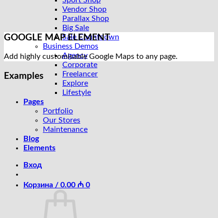
Sport Shop
Vendor Shop
Parallax Shop
Big Sale
GOOGLE MAP ELEMENT
Sale Countdown
Business Demos
Agency
Add highly customisable Google Maps to any page.
Corporate
Freelancer
Examples
Explore
Lifestyle
Pages
Portfolio
Our Stores
Maintenance
Blog
Elements
Вход
Корзина /
0.00
₼
0