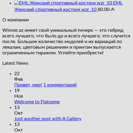
цена
цена:
EML
составляла
55.00 ₼.
Женский спортивный костюм wzr_10
80.00
₼
68.00 ₼.
О компании
Winner.az имеет свой уникальный почерк — это гибрид
всего лучшего, что было до и всего лучшего, что случится
после. Большое количество моделей и их вариаций по
лекалам, цветовым решениям и принтам выпускается
ограниченным тиражом. Успейте приобрести!
Latest News
22
Фев
к
Привет, мир!
1 комментарий
записи
19
Привет,
Ноя
Комментариев
мир!
Welcome to Flatsome
к
нет
13
записи
Окт
Welcome
Комментариев
Just another post with A Gallery
to
к
нет
13
Flatsome
записи
Окт