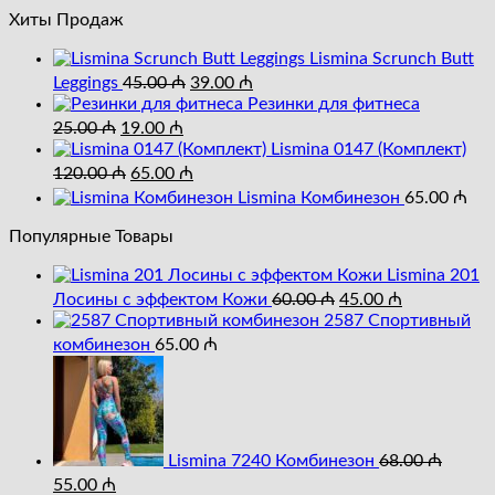
составляла
Хиты Продаж
28.00 ₼.
40.00 ₼.
Lismina Scrunch Butt
Первоначальная
Текущая
Leggings
45.00
₼
39.00
₼
цена
цена:
Резинки для фитнеса
составляла
Первоначальная
Текущая
39.00 ₼.
25.00
₼
19.00
₼
цена
цена:
45.00 ₼.
Lismina 0147 (Комплект)
составляла
Первоначальная
19.00 ₼.
Текущая
120.00
₼
65.00
₼
25.00 ₼.
цена
цена:
Lismina Комбинезон
65.00
₼
составляла
65.00 ₼.
120.00 ₼.
Популярные Товары
Lismina 201
Первоначальная
Текущая
Лосины с эффектом Кожи
60.00
₼
45.00
₼
цена
цена:
2587 Cпортивный
составляла
45.00 ₼.
комбинезон
65.00
₼
60.00 ₼.
Lismina 7240 Комбинезон
68.00
₼
Первоначальная
Текущая
55.00
₼