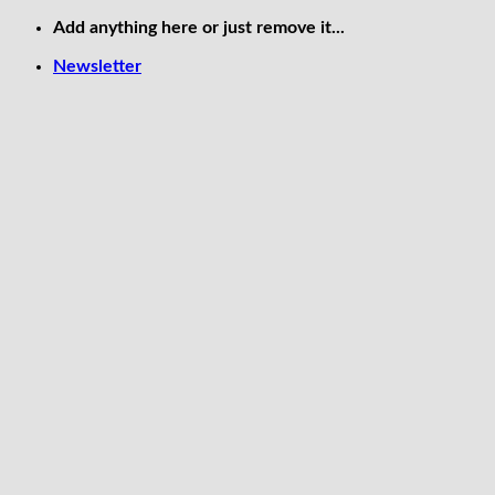
Skip
Add anything here or just remove it...
to
Newsletter
content