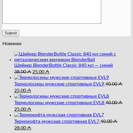
Новинки
Шейкер BlenderBottle Classic 840 мл — синий
Первоначальная
Текущая
38.00
₼
25.00
₼
цена
цена:
составляла
25.00 ₼.
Термолосины мужские спортивные EVL9
40.00
₼
38.00 ₼.
Первоначальная
Текущая
25.00
₼
цена
цена:
составляла
25.00 ₼.
Термолосины мужские спортивные EVL8
40.00
₼
40.00 ₼.
Первоначальная
Текущая
25.00
₼
цена
цена:
составляла
25.00 ₼.
Термокофта мужская спортивная EVL7
40.00
₼
40.00 ₼.
Первоначальная
Текущая
28.00
₼
цена
цена: