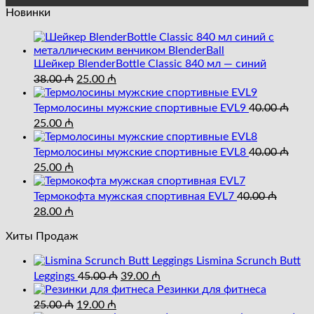
Новинки
Шейкер BlenderBottle Classic 840 мл — синий
Первоначальная
Текущая
38.00
₼
25.00
₼
цена
цена:
составляла
25.00 ₼.
Термолосины мужские спортивные EVL9
40.00
₼
38.00 ₼.
Первоначальная
Текущая
25.00
₼
цена
цена:
составляла
25.00 ₼.
Термолосины мужские спортивные EVL8
40.00
₼
40.00 ₼.
Первоначальная
Текущая
25.00
₼
цена
цена:
составляла
25.00 ₼.
Термокофта мужская спортивная EVL7
40.00
₼
40.00 ₼.
Первоначальная
Текущая
28.00
₼
цена
цена:
составляла
Хиты Продаж
28.00 ₼.
40.00 ₼.
Lismina Scrunch Butt
Первоначальная
Текущая
Leggings
45.00
₼
39.00
₼
цена
цена:
Резинки для фитнеса
составляла
Первоначальная
Текущая
39.00 ₼.
25.00
₼
19.00
₼