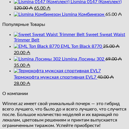
цена
цена:
45.00 ₼.
Lismina 0147 (Комплект)
составляла
Первоначальная
19.00 ₼.
Текущая
120.00
₼
65.00
₼
25.00 ₼.
цена
цена:
Lismina Комбинезон
65.00
₼
составляла
65.00 ₼.
120.00 ₼.
Популярные Товары
Sweet Sweat Waist
Trimmer Belt
EML Топ Black 8770
25.00
₼
Первоначальная
Текущая
20.00
₼
цена
цена:
Lismina Лосины 302
69.00
₼
составляла
20.00 ₼.
Первоначальная
Текущая
35.00
₼
25.00 ₼.
цена
цена:
составляла
35.00 ₼.
Термокофта мужская спортивная EVL7
40.00
₼
69.00 ₼.
Первоначальная
Текущая
28.00
₼
цена
цена:
составляла
О компании
28.00 ₼.
40.00 ₼.
Winner.az имеет свой уникальный почерк — это гибрид
всего лучшего, что было до и всего лучшего, что случится
после. Большое количество моделей и их вариаций по
лекалам, цветовым решениям и принтам выпускается
ограниченным тиражом. Успейте приобрести!