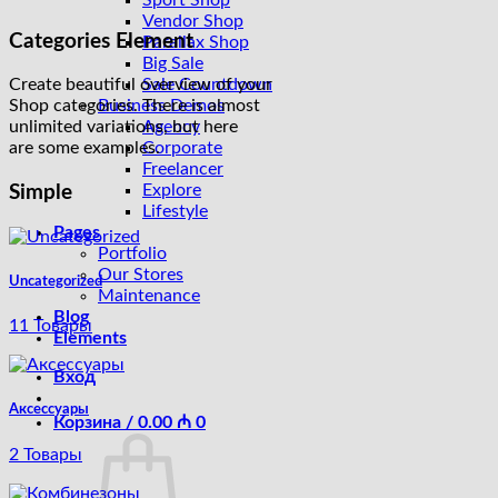
Sport Shop
Vendor Shop
Categories Element
Parallax Shop
Big Sale
Sale Countdown
Create beautiful overview of your
Business Demos
Shop categories. There is almost
Agency
unlimited variations, but here
Corporate
are some examples.
Freelancer
Explore
Simple
Lifestyle
Pages
Portfolio
Our Stores
Uncategorized
Maintenance
Blog
11 Товары
Elements
Вход
Аксессуары
Корзина /
0.00
₼
0
2 Товары