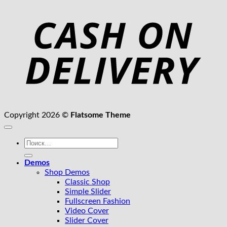
C
D
Copyright 2026 ©
Flatsome Theme
Искать:
Demos
Shop Demos
Classic Shop
Simple Slider
Fullscreen Fashion
Video Cover
Slider Cover