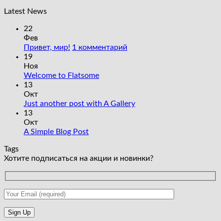
Latest News
22
Фев
к
Привет, мир!
1 комментарий
записи
19
Привет,
Ноя
Комментариев
мир!
Welcome to Flatsome
к
нет
13
записи
Окт
Welcome
Комментариев
Just another post with A Gallery
to
к
нет
13
Flatsome
записи
Окт
Just
Комментариев
A Simple Blog Post
к
another
нет
Tags
записи
post
Хотите подписаться на акции и новинки?
A
with
Simple
A
Blog
Gallery
Post