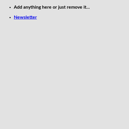
Skip
Add anything here or just remove it...
to
Newsletter
content