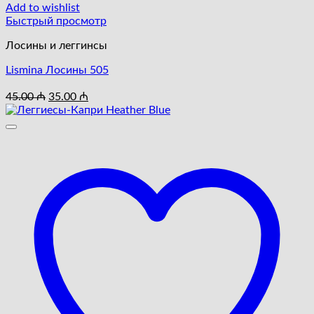
Add to wishlist
Быстрый просмотр
Лосины и леггинсы
Lismina Лосины 505
Первоначальная
Текущая
45.00
₼
35.00
₼
цена
цена:
составляла
35.00 ₼.
45.00 ₼.