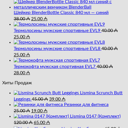
Шейкер BlenderBottle Classic 840 мл — синий
Первоначальная
Текущая
38.00
₼
25.00
₼
цена
цена:
составляла
25.00 ₼.
Термолосины мужские спортивные EVL9
40.00
₼
38.00 ₼.
Первоначальная
Текущая
25.00
₼
цена
цена:
составляла
25.00 ₼.
Термолосины мужские спортивные EVL8
40.00
₼
40.00 ₼.
Первоначальная
Текущая
25.00
₼
цена
цена:
составляла
25.00 ₼.
Термокофта мужская спортивная EVL7
40.00
₼
40.00 ₼.
Первоначальная
Текущая
28.00
₼
цена
цена:
составляла
Хиты Продаж
28.00 ₼.
40.00 ₼.
Lismina Scrunch Butt
Первоначальная
Текущая
Leggings
45.00
₼
39.00
₼
цена
цена:
Резинки для фитнеса
составляла
Первоначальная
Текущая
39.00 ₼.
25.00
₼
19.00
₼
цена
цена:
45.00 ₼.
Lismina 0147 (Комплект)
составляла
Первоначальная
19.00 ₼.
Текущая
120.00
₼
65.00
₼
25.00 ₼.
цена
цена: