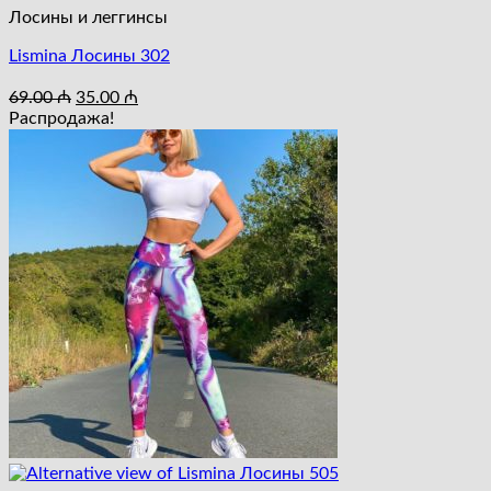
Лосины и леггинсы
Lismina Лосины 302
Первоначальная
Текущая
69.00
₼
35.00
₼
цена
цена:
Распродажа!
составляла
35.00 ₼.
69.00 ₼.