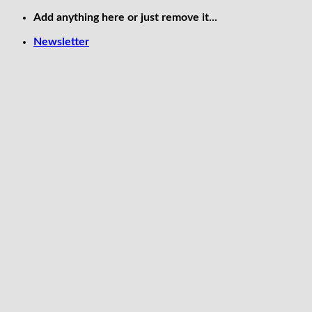
Skip
Add anything here or just remove it...
to
Newsletter
content