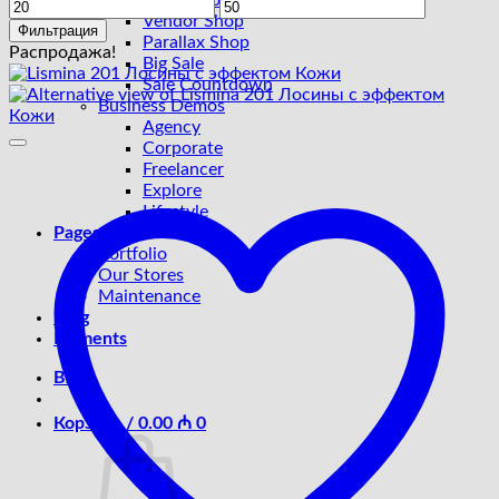
Sport Shop
Минимальная
Максимальная
Vendor Shop
цена
цена
Фильтрация
Parallax Shop
Распродажа!
Big Sale
Sale Countdown
Business Demos
Agency
Corporate
Freelancer
Explore
Lifestyle
Pages
Portfolio
Our Stores
Maintenance
Blog
Elements
Вход
Корзина /
0.00
₼
0