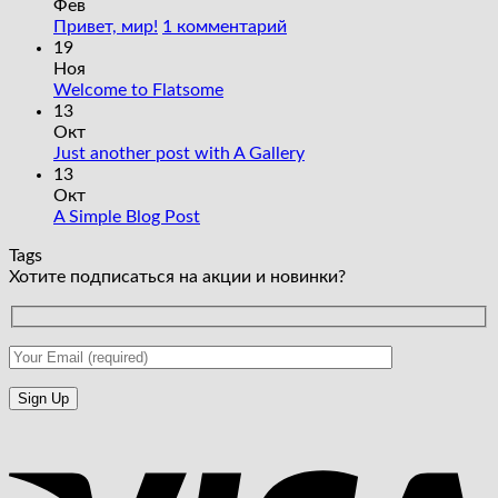
Фев
к
Привет, мир!
1 комментарий
записи
19
Привет,
Ноя
Комментариев
мир!
Welcome to Flatsome
к
нет
13
записи
Окт
Welcome
Комментариев
Just another post with A Gallery
to
к
нет
13
Flatsome
записи
Окт
Just
Комментариев
A Simple Blog Post
к
another
нет
Tags
записи
post
Хотите подписаться на акции и новинки?
A
with
Simple
A
Blog
Gallery
Post
V