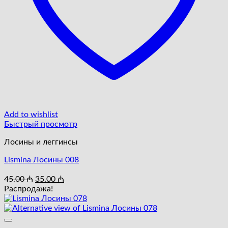
Add to wishlist
Быстрый просмотр
Лосины и леггинсы
Lismina Лосины 008
Первоначальная
Текущая
45.00
₼
35.00
₼
цена
цена:
Распродажа!
составляла
35.00 ₼.
45.00 ₼.