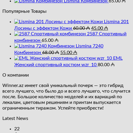
Lismina Комбинезон
65.00
₼
составляла
65.00 ₼.
120.00 ₼.
Популярные Товары
Lismina 201
Первоначальная
Текущая
Лосины с эффектом Кожи
60.00
₼
45.00
₼
цена
цена:
2587 Cпортивный
составляла
45.00 ₼.
комбинезон
65.00
₼
60.00 ₼.
Lismina 7240
Первоначальная
Текущая
Комбинезон
68.00
₼
55.00
₼
цена
цена:
EML
составляла
55.00 ₼.
Женский спортивный костюм wzr_10
80.00
₼
68.00 ₼.
О компании
Winner.az имеет свой уникальный почерк — это гибрид
всего лучшего, что было до и всего лучшего, что случится
после. Большое количество моделей и их вариаций по
лекалам, цветовым решениям и принтам выпускается
ограниченным тиражом. Успейте приобрести!
Latest News
22