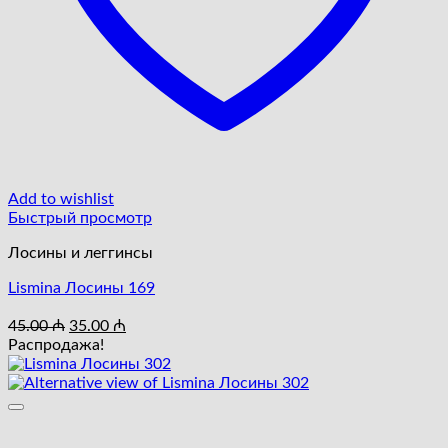
Add to wishlist
Быстрый просмотр
Лосины и леггинсы
Lismina Лосины 169
Первоначальная
Текущая
45.00
₼
35.00
₼
цена
цена:
Распродажа!
составляла
35.00 ₼.
45.00 ₼.