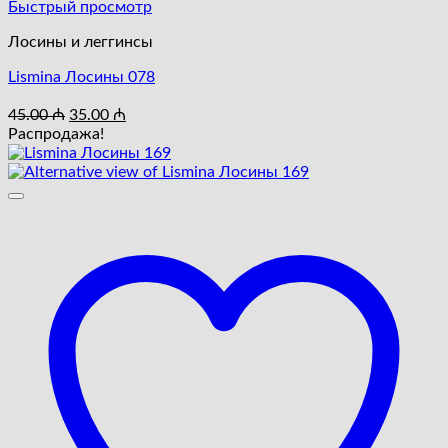
Быстрый просмотр
Лосины и леггинсы
Lismina Лосины 078
Первоначальная
Текущая
45.00
₼
35.00
₼
цена
цена:
Распродажа!
составляла
35.00 ₼.
45.00 ₼.