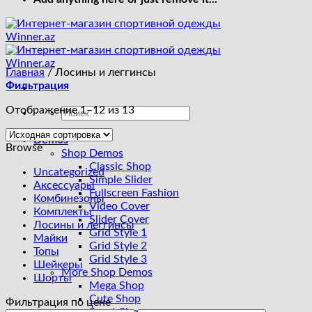
Главная
/
Лосины и леггинсы
Фильтрация
Отображение 1–12 из 13
Искать:
Demos
Browse
Shop Demos
Classic Shop
Uncategorized
Simple Slider
Аксессуары
Fullscreen Fashion
Комбинезоны
Video Cover
Комплекты
Slider Cover
Лосины и леггинсы
Grid Style 1
Майки
Grid Style 2
Топы
Grid Style 3
Шейкеры
More Shop Demos
Шорты
Mega Shop
Cute Shop
Фильтрация по цене