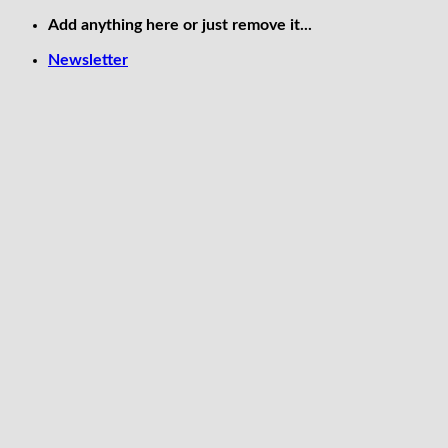
Skip
Add anything here or just remove it...
to
Newsletter
content