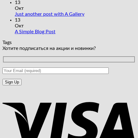
к
нет
13
записи
Окт
Welcome
Комментариев
Just another post with A Gallery
to
к
нет
13
Flatsome
записи
Окт
Just
Комментариев
A Simple Blog Post
к
another
нет
Tags
записи
post
Хотите подписаться на акции и новинки?
A
with
Simple
A
Blog
Gallery
Post
V