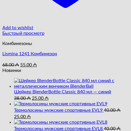
Add to wishlist
Быстрый просмотр
Комбинезоны
Lismina 1241 Комбинезон
Первоначальная
Текущая
68.00
₼
55.00
₼
цена
цена:
Новинки
составляла
55.00 ₼.
68.00 ₼.
Шейкер BlenderBottle Classic 840 мл — синий
Первоначальная
Текущая
38.00
₼
25.00
₼
цена
цена:
составляла
25.00 ₼.
Термолосины мужские спортивные EVL9
40.00
₼
38.00 ₼.
Первоначальная
Текущая
25.00
₼
цена
цена:
составляла
25.00 ₼.
Термолосины мужские спортивные EVL8
40.00
₼