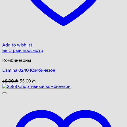
Add to wishlist
Быстрый просмотр
Комбинезоны
Lismina 0240 Комбинезон
Первоначальная
Текущая
68.00
₼
55.00
₼
цена
цена:
составляла
55.00 ₼.
68.00 ₼.