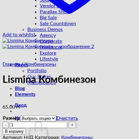
Sport Shop
Vendor Shop
Parallax Shop
Big Sale
Sale Countdown
Business Demos
Add to wishlist
Agency
Corporate
Freelancer
Explore
Lifestyle
Главная
/
Комбинезоны
Pages
Portfolio
Our Stores
Lismina Комбинезон
Maintenance
Blog
Elements
Вход
65.00
₼
Корзина /
0.00
₼
0
Размер
Очистить
Количество
товара
В корзину
Lismina
Артикул:
Н/Д
Категория:
Комбинезоны