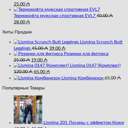
40.00 ₼.
Первоначальная
Текущая
25.00
₼
цена
цена:
составляла
25.00 ₼.
Термокофта мужская спортивная EVL7
40.00
₼
40.00 ₼.
Первоначальная
Текущая
28.00
₼
цена
цена:
составляла
Хиты Продаж
28.00 ₼.
40.00 ₼.
Lismina Scrunch Butt
Первоначальная
Текущая
Leggings
45.00
₼
39.00
₼
цена
цена:
Резинки для фитнеса
составляла
Первоначальная
Текущая
39.00 ₼.
25.00
₼
19.00
₼
цена
цена:
45.00 ₼.
Lismina 0147 (Комплект)
составляла
Первоначальная
19.00 ₼.
Текущая
120.00
₼
65.00
₼
25.00 ₼.
цена
цена:
Lismina Комбинезон
65.00
₼
составляла
65.00 ₼.
120.00 ₼.
Популярные Товары
Lismina 201 Лосины с эффектом Кожи
Первоначальная
Текущая