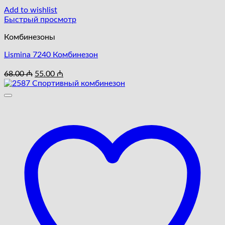
Add to wishlist
Быстрый просмотр
Комбинезоны
Lismina 7240 Комбинезон
Первоначальная
Текущая
68.00
₼
55.00
₼
цена
цена:
составляла
55.00 ₼.
68.00 ₼.