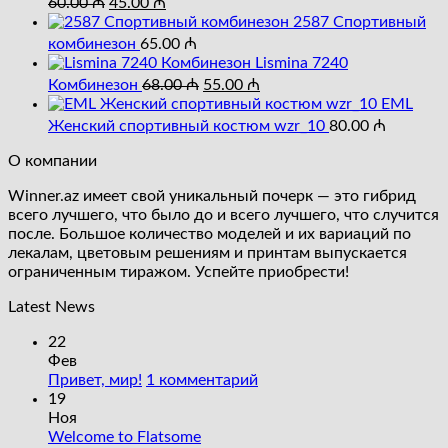
60.00
₼
45.00
₼
цена
цена:
2587 Cпортивный
составляла
45.00 ₼.
комбинезон
65.00
₼
60.00 ₼.
Lismina 7240
Первоначальная
Текущая
Комбинезон
68.00
₼
55.00
₼
цена
цена:
EML
составляла
55.00 ₼.
Женский спортивный костюм wzr_10
80.00
₼
68.00 ₼.
О компании
Winner.az имеет свой уникальный почерк — это гибрид
всего лучшего, что было до и всего лучшего, что случится
после. Большое количество моделей и их вариаций по
лекалам, цветовым решениям и принтам выпускается
ограниченным тиражом. Успейте приобрести!
Latest News
22
Фев
к
Привет, мир!
1 комментарий
записи
19
Привет,
Ноя
Комментариев
мир!
Welcome to Flatsome