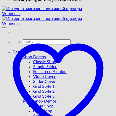
Искать:
Demos
Shop Demos
Classic Shop
Simple Slider
Fullscreen Fashion
Video Cover
Slider Cover
Grid Style 1
Grid Style 2
Grid Style 3
More Shop Demos
Mega Shop
Cute Shop